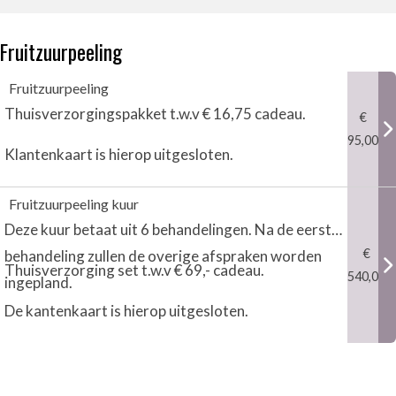
Fruitzuurpeeling
Fruitzuurpeeling
Thuisverzorgingspakket t.w.v € 16,75 cadeau.
€
95,00
Klantenkaart is hierop uitgesloten.
Thuisverzorgingspakket t.w.v € 16,75 cadeau.
Fruitzuurpeeling kuur
Deze kuur betaat uit 6 behandelingen. Na de eerste
Klantenkaart is hierop uitgesloten.
€
behandeling zullen de overige afspraken worden
Thuisverzorging set t.w.v € 69,- cadeau.
540,00
ingepland.
De kantenkaart is hierop uitgesloten.
Deze kuur betaat uit 6 behandelingen. Na de eerste
behandeling zullen de overige afspraken worden