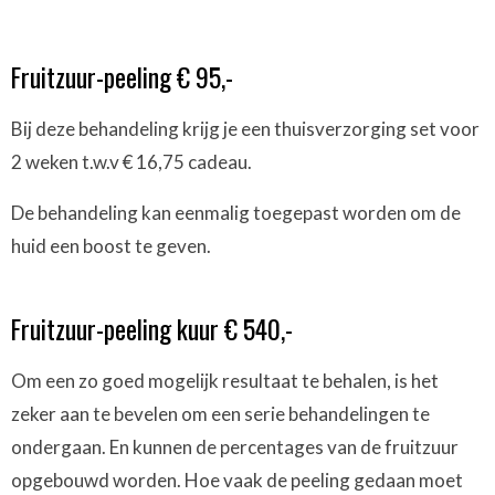
ingepland.
Thuisverzorging set t.w.v € 69,- cadeau.
Fruitzuur-peeling € 95,-
De kantenkaart is hierop uitgesloten.
Bij deze behandeling krijg je een thuisverzorging set voor
2 weken t.w.v € 16,75 cadeau.
De behandeling kan eenmalig toegepast worden om de
huid een boost te geven.
Fruitzuur-peeling kuur € 540,-
Om een zo goed mogelijk resultaat te behalen, is het
zeker aan te bevelen om een serie behandelingen te
ondergaan. En kunnen de percentages van de fruitzuur
opgebouwd worden. Hoe vaak de peeling gedaan moet