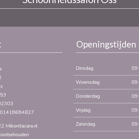
t
Openingstijden
Dinsdag
09
a
2
Woensdag
09
s
 53
Donderdag
09
02303
Vrijdag
09
001418684B27
Zaterdag
09
2 Mibonitacara.nl
 voorbehouden